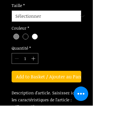
Taille
*
Couleur
*
Quantité
*
Add to Basket / Ajouter au Panier
Description d'article. Saisissez ici 
les caractéristiques de l'article : 
taille, matière et autres 
informations utiles.