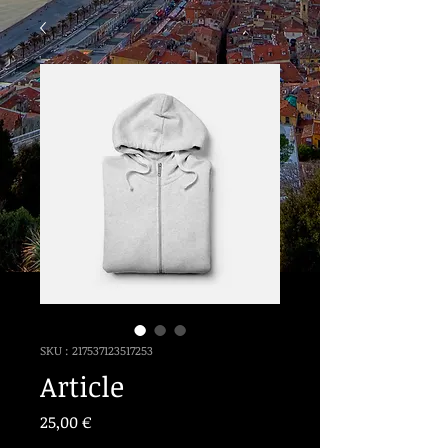
SKU : 217537123517253
Article
Prix
25,00 €