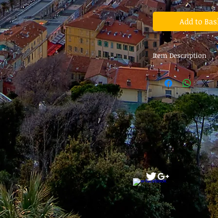
Add to Bas
Item Description
Business
Pick up & Transfert
Class E (1-4 pax)