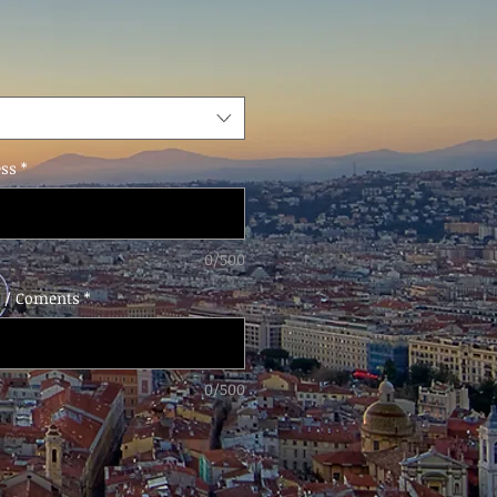
ess
*
0/500
e / Coments
*
0/500