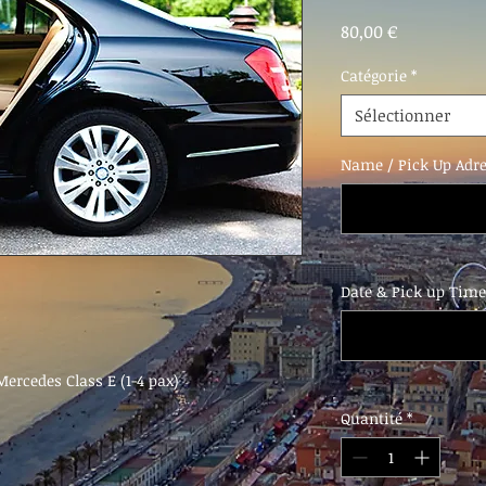
Prix
80,00 €
Catégorie
*
Sélectionner
Name / Pick Up Adr
Date & Pick up Tim
ercedes Class E (1-4 pax)
Quantité
*