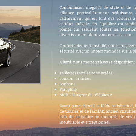
Combinaison inégalée de style et de m
alliance particulièrement séduisant
raffinement qui en font des voitures à l
confort inégalé. Cet équilibre est subl
pointe qui assurent toutes les fonctio
divertissement dont vous aurez besoin.
Confortablement installé, notre engagem
sécurité avec un impact moindre sur la p
A bord, nous mettons à votre disposition:
Tablettes tactiles connectées
boissons fraîches
Bonbons
Parapluie
Multi chargeur de téléphone
Ayant pour objectif le 100% satisfaction, 
de Cannes et de l'amfAR, ancien chauffeu
afin de satisfaire au moindre de vos 
inoubliable et exceptionnel.