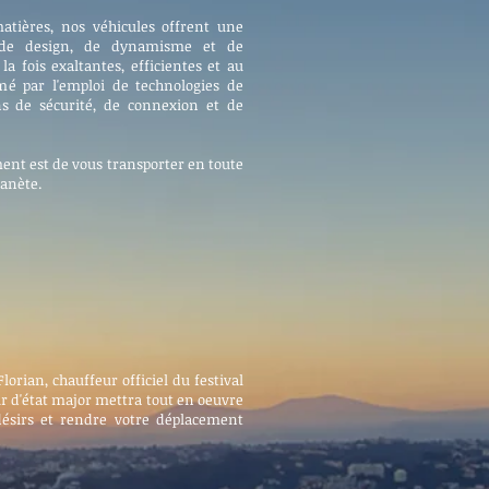
atières, nos véhicules offrent une
e de design, de dynamisme et de
a fois exaltantes, efficientes et au
imé par l'emploi de technologies de
ns de sécurité, de connexion et de
ent est de vous transporter en toute
lanète.
Florian, chauffeur officiel du festival
r d'état major mettra tout en oeuvre
désirs et rendre votre déplacement