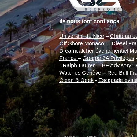
Ils nous font confiance
Université de Nice
–
Château de
Off Shore Monaco
–
Diesel Fr
Dreamcatcher évenementiel M
France
–
Groupe 3A Privilèges
-
Ralph Lauren
– BF Advisory -
Watches Genève
–
Red Bull Fr
Clean & Geek
-
Escapade évas