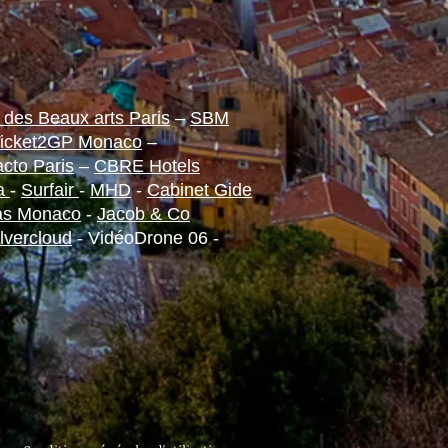
 des Beaux arts Paris
–
SBM
icket2GP Monaco
–
cto Paris
–
CBRE Hotels
ia
-
Surfair
-
MHD
-
Cabinet Gide
as Monaco
-
Jacob & Co
lvercloud
- VidéoDrone 06 -