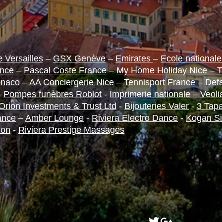
 Versailles
–
GSX Genève
–
Emirates
–
Ecole nationale
ance
–
Pascal Coste France
–
My Home Holiday Nice
–
T
onaco
–
AA Conciergerie Nice
–
Tennisport France
–
Defa
-
Pompes funèbres Roblot
-
Imprimerie nationale
–
Veol
Orion Investments & Trust Ltd
-
Bijouteries Valer
-
3 Tap
ance
–
Amber Lounge
-
Riviera Electro Dance
-
Kogan Si
ion
-
Riviera Prestige Massages